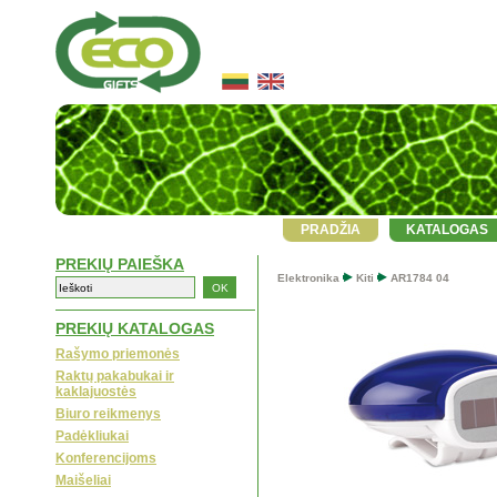
PRADŽIA
KATALOGAS
PREKIŲ PAIEŠKA
Elektronika
Kiti
AR1784 04
PREKIŲ KATALOGAS
Rašymo priemonės
Raktų pakabukai ir
kaklajuostės
Biuro reikmenys
Padėkliukai
Konferencijoms
Maišeliai