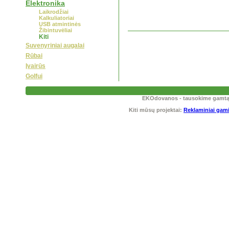
Elektronika
Laikrodžiai
Kalkuliatoriai
USB atmintinės
Žibintuvėliai
Kiti
Suvenyriniai augalai
Rūbai
Įvairūs
Golfui
EKOdovanos - tausokime gamtą! T
Kiti mūsų projektai:
Reklaminiai gami